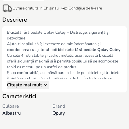
Livrare gratuită în Chișinău.
Vezi Condițiile de livrare
Descriere
Bicicletă fără pedale Qplay Cutey – Distracție, siguranță și
dezvoltare
Ajută-ți copilul să își exerseze de mic îndemânarea și
coordonarea cu ajutorul noii
biciclete fără pedale Qplay Cutey
.
Cu cele 4 roți stabile și cadrul metalic ușor, această bicicletă
oferă siguranță maximă și îi permite copilului să se acomodeze
rapid cu mersul pe un astfel de produs.
Șaua confortabilă, asemănătoare celei de pe biciclete și triciclete,
îl ajută pe cel mic să se familiarizeze de la vârste fragede cu
echipamentele esențiale pentru aventurile în aer liber.
Citește mai mult
Ghidonul este reglabil în două poziții de înălțime, adaptându-se
Caracteristici
perfect copilului în creștere.
Qplay Cutey
este recomandată pentru copii între
10 luni și 3
Culoare
Brand
ani
, fiind alegerea ideală pentru micuții plini de energie care
Albastru
Qplay
încep să descopere lumea.
Caracteristici Bicicletă fără pedale Qplay Cutey
Vârstă recomandată
: 10 luni – 3 ani