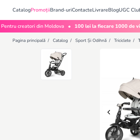
Catalog
Promoții
Brand-uri
Contacte
Livrare
Blog
UGC Clu
•
 creatori din Moldova
100 lei la fiecare 1000 de vizualiză
Pagina principală
/
Catalog
/
Sport Și Odihnă
/
Triciclete
/