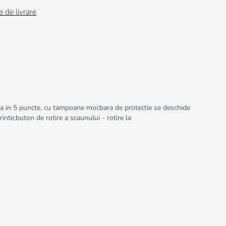
e de livrare
abila in 5 puncte, cu tampoane moi;bara de protectie se deschide
inte;buton de rotire a scaunului - rotire la