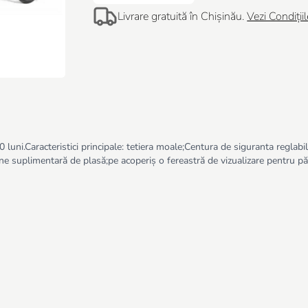
Livrare gratuită în Chișinău.
Vezi Condițiil
a 10 luni.Caracteristici principale: tetiera moale;Centura de siguranta regl
ne suplimentară de plasă;pe acoperiș o fereastră de vizualizare pentru păr