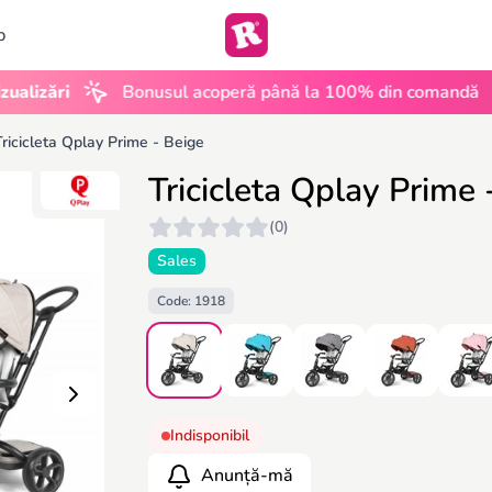
b
•
ri
Bonusul acoperă până la 100% din comandă
UGC
Tricicleta Qplay Prime - Beige
Tricicleta Qplay Prime 
(0)
Sales
Code: 1918
Indisponibil
Anunță-mă