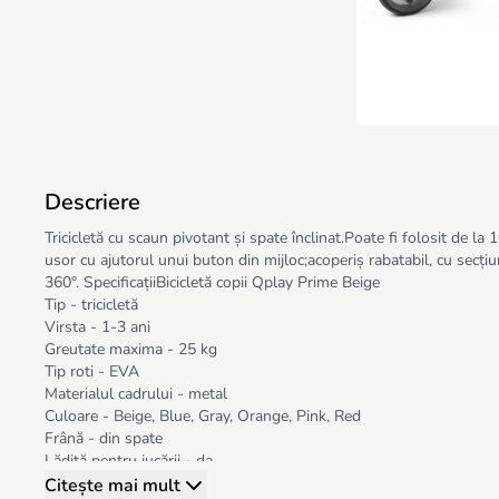
Descriere
Tricicletă cu scaun pivotant și spate înclinat.Poate fi folosit de l
usor cu ajutorul unui buton din mijloc;acoperiș rabatabil, cu secțiu
360°. SpecificațiiBicicletă copii Qplay Prime Beige
Tip - tricicletă
Virsta - 1-3 ani
Greutate maxima - 25 kg
Tip roti - EVA
Materialul cadrului - metal
Culoare - Beige, Blue, Gray, Orange, Pink, Red
Frână - din spate
Lădiță pentru jucării - da
Mâner pentru părinți - da
Citește mai mult