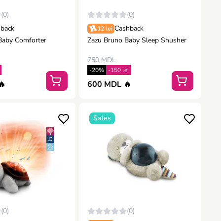
(0)
(0)
back
Cashback
12 lei
Baby Comforter
Zazu Bruno Baby Sleep Shusher
750 MDL
-20%
-150 lei
🔥
600 MDL 🔥
Sales
(0)
(0)