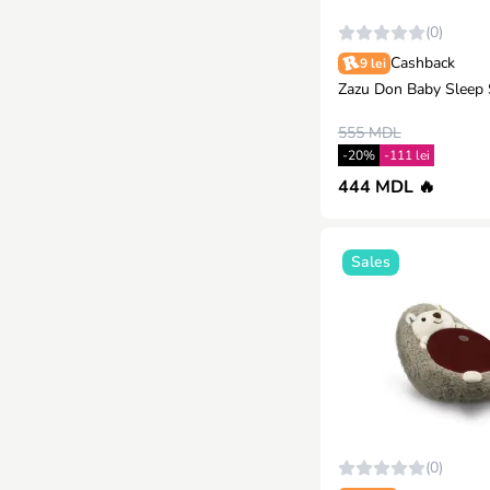
(0)
Cashback
9 lei
Zazu Don Baby Sleep 
555 MDL
-20%
-111 lei
444 MDL 🔥
Sales
(0)