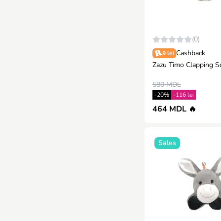
(0)
Cashback
9 lei
Zazu Timo Clapping S
580 MDL
-20%
-116 lei
464 MDL 🔥
Sales