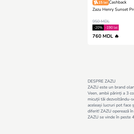
Cashback
15 lei
Zazu Henry Sunset Pr
950 MDL
-20%
-190 lei
760 MDL 🔥
DESPRE ZAZU
ZAZU este un brand oland
Veen, ambii părinți a 3 c
micuții tăi dezvoltându-s
aceleași lucruri pot face
diferit! ZAZU operează în
ZAZU se vinde în peste 45