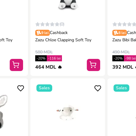
(0)
Cashback
Cash
9 lei
8 lei
oft Toy
Zazu Chloe Clapping Soft Toy
Zazu Bibi B
580 MDL
490 MDL
-20%
-116 lei
-20%
-98 lei
464 MDL 🔥
392 MDL 
Sales
Sales