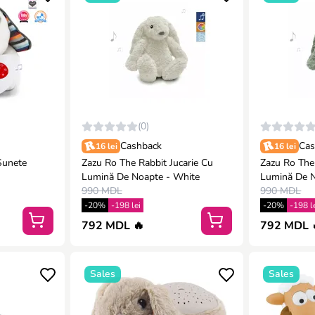
(0)
Cashback
Cas
16 lei
16 lei
Sunete
Zazu Ro The Rabbit Jucarie Cu
Zazu Ro The 
Lumină De Noapte - White
Lumină De N
990 MDL
990 MDL
-20%
-198 lei
-20%
-198 l
792 MDL 🔥
792 MDL 
Sales
Sales