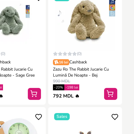
(0)
(0)
hback
Cashback
16 lei
Rabbit Jucarie Cu
Zazu Ro The Rabbit Jucarie Cu
oapte - Sage Gree
Lumină De Noapte - Bej
990 MDL
ei
-20%
-198 lei
🔥
792 MDL 🔥
Sales