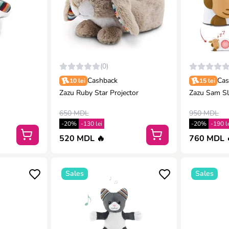
(0)
Cashback
Cas
10 lei
15 lei
Zazu Ruby Star Projector
Zazu Sam Sl
650 MDL
950 MDL
-20%
-130 lei
-20%
-190 l
520 MDL 🔥
760 MDL 
Sales
Sales