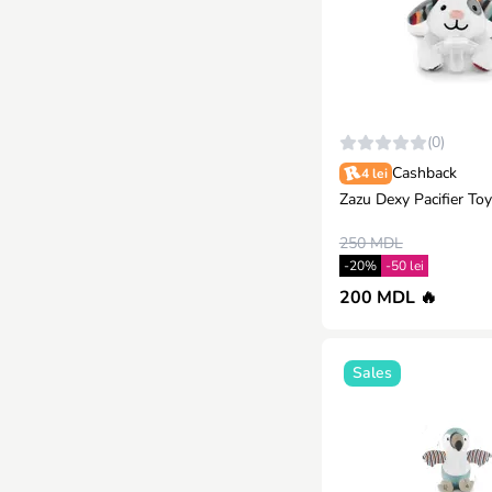
(0)
Cashback
4 lei
Zazu Dexy Pacifier Toy
250 MDL
-20%
-50 lei
200 MDL 🔥
Sales