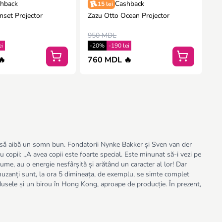
hback
Cashback
15 lei
nset Projector
Zazu Otto Ocean Projector
950 MDL
ei
-20%
-190 lei
🔥
760 MDL 🔥
or să aibă un somn bun. Fondatorii Nynke Bakker și Sven van der
 copii: „A avea copii este foarte special. Este minunat să-i vezi pe
ume, au o energie nesfârșită și arătând un caracter al lor! Dar
 amuzanți sunt, la ora 5 dimineața, de exemplu, se simte complet
dusele și un birou în Hong Kong, aproape de producție. În prezent,