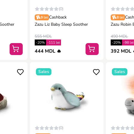
(0)
Cashback
Cash
9 lei
8 lei
Soother
Zazu Liz Baby Sleep Soother
Zazu Robin 
555 MDL
490 MDL
-20%
-111 lei
-20%
-98 lei
444 MDL 🔥
392 MDL 
Sales
Sales
(0)