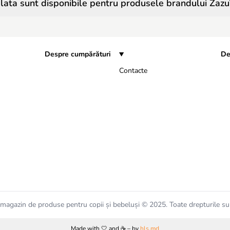
ata sunt disponibile pentru produsele brandului Zazu
Despre cumpărături
De
Contacte
magazin de produse pentru copii și bebeluși © 2025. Toate drepturile su
Made with 🤍 and ☕️ – by
hls.md