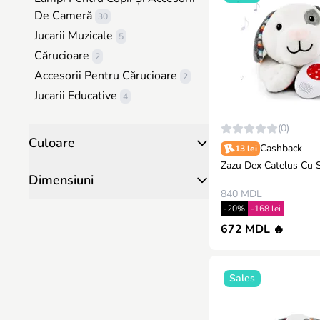
De Cameră
30
Jucarii Muzicale
5
Cărucioare
2
Accesorii Pentru Cărucioare
2
Jucarii Educative
4
(0)
Culoare
Cashback
13 lei
Zazu Dex Catelus Cu 
Dimensiuni
840 MDL
-20%
-168 lei
672 MDL 🔥
Sales