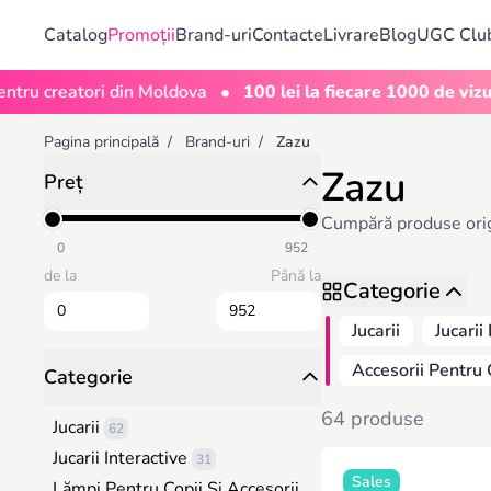
Catalog
Promoții
Brand-uri
Contacte
Livrare
Blog
UGC Clu
•
reatori din Moldova
100 lei la fiecare 1000 de vizualizări
Pagina principală
/
Brand-uri
/
Zazu
Zazu
Preț
Cumpără produse origin
0
952
de la
Până la
Categorie
Jucarii
Jucarii
Accesorii Pentru 
Categorie
64 produse
Jucarii
62
Jucarii Interactive
31
Sales
Lămpi Pentru Copii Și Accesorii