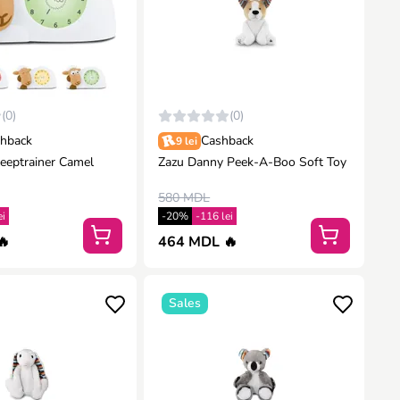
(0)
(0)
hback
Cashback
9 lei
eeptrainer Camel
Zazu Danny Peek-A-Boo Soft Toy
580 MDL
ei
-20%
-116 lei
🔥
464 MDL 🔥
Sales