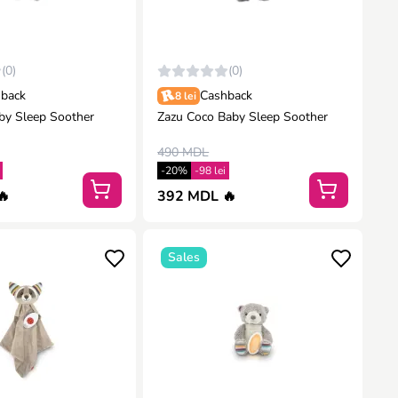
(0)
(0)
back
Cashback
8 lei
aby Sleep Soother
Zazu Coco Baby Sleep Soother
490 MDL
-20%
-98 lei
🔥
392 MDL 🔥
Sales