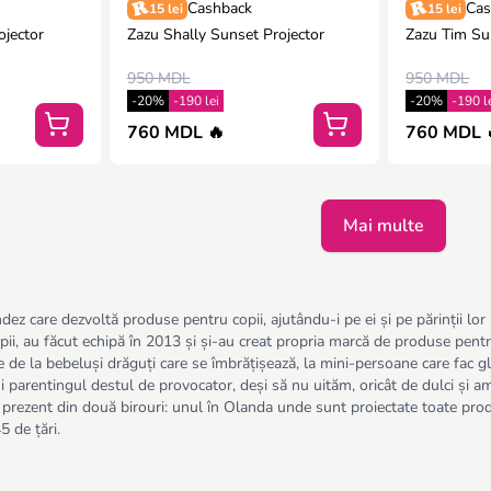
Cashback
Cas
15 lei
15 lei
ojector
Zazu Shally Sunset Projector
Zazu Tim Su
950 MDL
950 MDL
-20%
-190 lei
-20%
-190 l
760 MDL 🔥
760 MDL 
Mai multe
ez care dezvoltă produse pentru copii, ajutându-i pe ei și pe părinții l
opii, au făcut echipă în 2013 și și-au creat propria marcă de produse pentru
e de la bebeluși drăguți care se îmbrățișează, la mini-persoane care fac gl
 și parentingul destul de provocator, deși să nu uităm, oricât de dulci și
 prezent din două birouri: unul în Olanda unde sunt proiectate toate pro
 de țări.