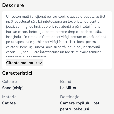
Descriere
Un cocon multifuncțional pentru copii, creat cu dragoste: astfel
încât bebelușul să aibă întotdeauna un loc prietenos pentru
joacă, somn și odihnă, sub privirea atentă a părintelui. Întins
într-un cocon, bebelușul poate petrece timp cu părintele său,
însoțindu-l în timpul diferitelor activități, precum muncă, odihnă
pe canapea, baie și chiar activități în aer liber. Ideal pentru
călătorii: bebelușii uneori abia suportă locuri noi, iar datorită
coconului, copilul are întotdeauna un loc de relaxare familiar.
Materiale și construcție:
Partea interioară a lateralei și a fundului: bumbac respirabil.
Citește mai mult
Partea exterioară: catifea moale, elegantă și permeabilă la aer.
Caracteristici
Lateralele sunt umplute cu bile de silicon moi și antialergice.
În fund este cusut un fleece elastic, ceea ce permite spălarea
Culoare
Brand
coconului la mașina de spălat fără a deplasa umplutura.
Sand (nisip)
La Millou
Funcții și caracteristici:
Coconul poate fi strâns la bază cu un șnur, ceea ce permite
Material
Destinație
reglarea ușoară a dimensiunii.
Catifea
Camera copilului, pat
Pentru copii mai mari, coconul poate fi desfăcut complet, creând
o zonă de joacă prietenoasă care nu restricționează mișcările
pentru bebeluși
picioarelor.