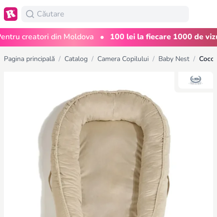
•
ru creatori din Moldova
100 lei la fiecare 1000 de vizuali
Pagina principală
/
Catalog
/
Camera Copilului
/
Baby Nest
/