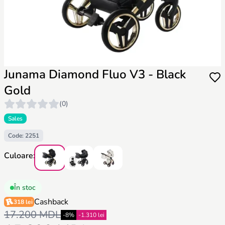
Junama Diamond Fluo V3 - Black
Gold
(0)
Sales
Code: 2251
Culoare:
În stoc
Cashback
318 lei
17.200 MDL
-8%
-1.310 lei