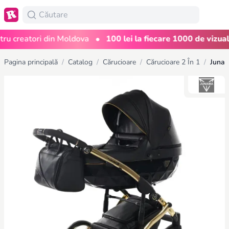
•
creatori din Moldova
100 lei la fiecare 1000 de vizualiză
Pagina principală
/
Catalog
/
Cărucioare
/
Cărucioare 2 În 1
/