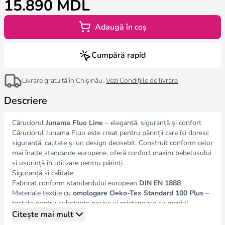
15.890 MDL
Adaugă în coș
Cumpără rapid
Livrare gratuită în Chișinău.
Vezi Condițiile de livrare
Descriere
Căruciorul
Junama Fluo Line
– eleganță, siguranță și confort
Căruciorul Junama Fluo este creat pentru părinții care își doresc
siguranță, calitate și un design deosebit. Construit conform celor
mai înalte standarde europene, oferă confort maxim bebelușului
și ușurință în utilizare pentru părinți.
Siguranță și calitate
Fabricat conform standardului european
DIN EN 1888
Materiale textile cu
omologare Oeko-Tex Standard 100 Plus
–
testate pentru substanțe nocive și prietenoase cu mediul
Piele Eco
de înaltă calitate
Citește mai mult
Centuri în 5 puncte
cu protecții suplimentare pentru umeri și