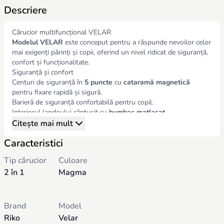
Descriere
Cărucior multifuncțional VELAR
Modelul VELAR
este conceput pentru a răspunde nevoilor celor
mai exigenți părinți și copii, oferind un nivel ridicat de siguranță,
confort și funcționalitate.
Siguranță și confort
Centuri de siguranță în
5 puncte
cu
cataramă magnetică
pentru fixare rapidă și sigură.
Barieră de siguranță confortabilă pentru copil.
Interiorul landoului căptușit cu
bumbac matlasat
.
Saltea cu fibre de cocos
pentru susținerea coloanei vertebrale.
Citește mai mult
Opțiuni multiple de
ventilație
(în landou și copertină).
Caracteristici
Copertină extensibilă cu secțiuni suplimentare și protecție
împotriva soarelui și vântului.
Tip cărucior
Culoare
Husă pentru picioare cu
două fermoare
, pentru acces rapid.
2 în 1
Magma
Funcționalități Landou
Panou de ventilație în copertină.
Ventilație suplimentară în partea inferioară.
Funcționalități Scaun de Plimbare
Brand
Model
Poziționare
atât spre direcția de mers, cât și invers
.
Riko
Velar
Reglare spătar în poziție complet culcată.