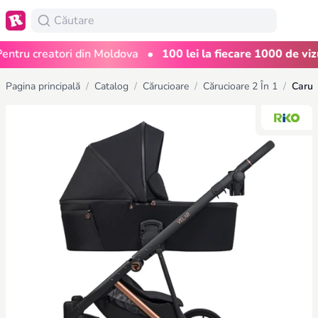
•
ru creatori din Moldova
100 lei la fiecare 1000 de vizual
Pagina principală
/
Catalog
/
Cărucioare
/
Cărucioare 2 În 1
/