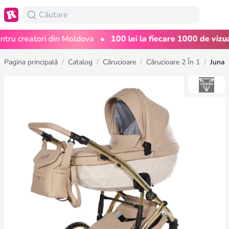
•
 creatori din Moldova
100 lei la fiecare 1000 de vizualiz
Pagina principală
/
Catalog
/
Cărucioare
/
Cărucioare 2 În 1
/
Junam