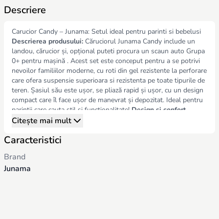
Descriere
Carucior Candy – Junama: Setul ideal pentru parinti si bebelusi
Descrierea produsului:
Căruciorul Junama Candy include un
landou, cărucior și, opțional puteti procura un scaun auto Grupa
0+ pentru mașină . Acest set este conceput pentru a se potrivi
nevoilor familiilor moderne, cu roti din gel rezistente la perforare
care ofera suspensie superioara si rezistenta pe toate tipurile de
teren. Șasiul său este ușor, se pliază rapid și ușor, cu un design
compact care îl face ușor de manevrat și depozitat. Ideal pentru
parintii care cauta stil si functionalitate!
Design și confort
excepțional:
pătuțul încorporează o structură 3D cu detalii de
Citește mai mult
diamant, remarcându-se prin estetica și eleganța modernă.
Caracteristici
Junama se concentrează pe detalii, creând un produs de înaltă
calitate care oferă confort atât bebelușilor, cât și părinților.
Brand
Caracteristici recomandate:
Junama
Natuț și cărucior reversibile pentru ca bebelușul să poată fi
orientat către părinți sau cu fața spre exterior.
Sistem de ancorare Max-Click pentru fixare rapidă și sigură.
Sistem anti-absorbție a șocurilor și frână centrală.
Roți cu gel anti-puncție cu opțiune de fixare pe roțile din față.
Ghidon reglabil pe inaltime cu finisaj din piele ecologica.