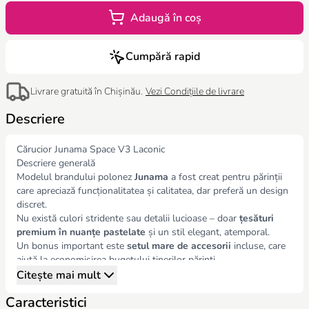
Adaugă în coș
Cumpără rapid
Livrare gratuită în Chișinău.
Vezi Condițiile de livrare
Descriere
Cărucior Junama Space V3 Laconic
Descriere generală
Modelul brandului polonez
Junama
a fost creat pentru părinții
care apreciază funcționalitatea și calitatea, dar preferă un design
discret.
Nu există culori stridente sau detalii lucioase – doar
țesături
premium în nuanțe pastelate
și un stil elegant, atemporal.
Un bonus important este
setul mare de accesorii
incluse, care
ajută la economisirea bugetului tinerilor părinți.
În plus, beneficiați de
garanție oficială de 2 ani
.
Citește mai mult
Landou (colecția Space)
Caracteristici
Potrivit pentru
nou-născuți până la momentul în care învață