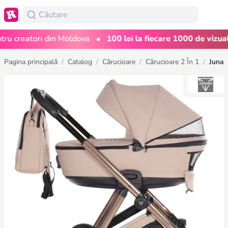
•
 creatori din Moldova
100 lei la fiecare 1000 de vizualiză
Pagina principală
/
Catalog
/
Cărucioare
/
Cărucioare 2 În 1
/