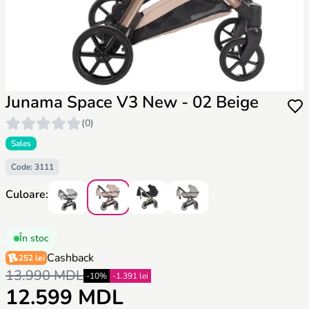
Junama Space V3 New - 02 Beige
(0)
Sales
Code: 3111
Culoare:
În stoc
Cashback
252 lei
13.990 MDL
-10%
-1.391 lei
12.599 MDL