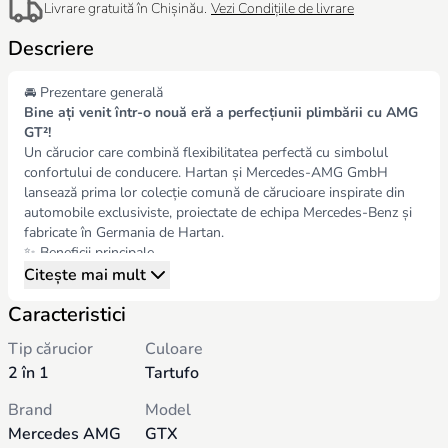
Livrare gratuită în Chișinău.
Vezi Condițiile de livrare
Descriere
🚘 Prezentare generală
Bine ați venit într-o nouă eră a perfecțiunii plimbării cu AMG
GT²!
Un cărucior care combină flexibilitatea perfectă cu simbolul
confortului de conducere. Hartan și Mercedes-AMG GmbH
lansează prima lor colecție comună de cărucioare inspirate din
automobile exclusiviste, proiectate de echipa Mercedes-Benz și
fabricate în Germania de Hartan.
✨ Beneficii principale
Spătar multi-reglabil
Citește mai mult
Mâner din piele neagră
Caracteristici
Parasolar rabatabil
Pliere compactă (L 69 cm x l 58,5 cm x H 31 cm)
Tip cărucior
Culoare
Unitate de scaun convertibilă cu sistem de clic de siguranță
2 în 1
Tartufo
Roți cu spițe încrucișat
🛏️ Landou Premium
Brand
Model
Funcție de pliere, ușor și stabil, pentru primele 6 luni
Mercedes AMG
GTX
Zonă de climatizare reglabilă infinit și fereastră de vizualizare