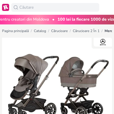
•
ru creatori din Moldova
100 lei la fiecare 1000 de vizuali
Pagina principală
/
Catalog
/
Cărucioare
/
Cărucioare 2 În 1
/