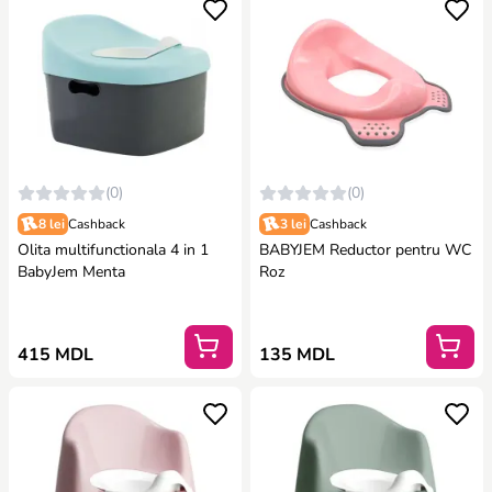
(0)
(0)
8 lei
Cashback
3 lei
Cashback
Olita multifunctionala 4 in 1
BABYJEM Reductor pentru WC
BabyJem Menta
Roz
415 MDL
135 MDL