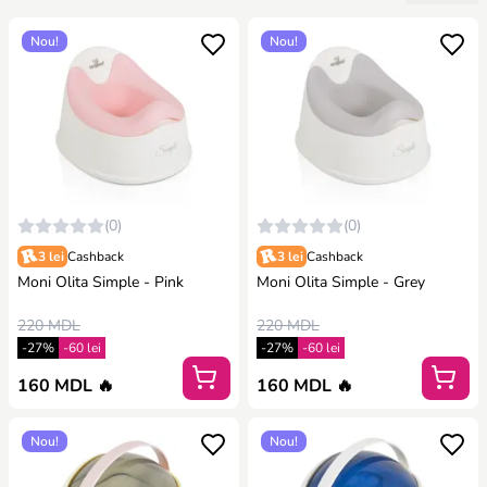
Nou!
Nou!
(0)
(0)
3 lei
Cashback
3 lei
Cashback
Moni Olita Simple - Pink
Moni Olita Simple - Grey
220 MDL
220 MDL
-27%
-60 lei
-27%
-60 lei
160 MDL 🔥
160 MDL 🔥
Nou!
Nou!