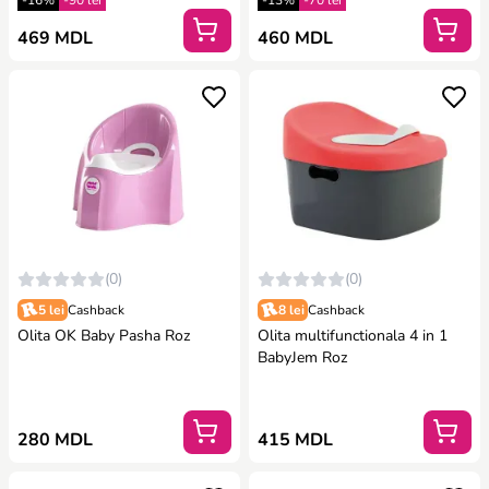
-16%
-90 lei
-13%
-70 lei
469 MDL
460 MDL
(0)
(0)
5 lei
Cashback
8 lei
Cashback
Olita OK Baby Pasha Roz
Olita multifunctionala 4 in 1
BabyJem Roz
280 MDL
415 MDL