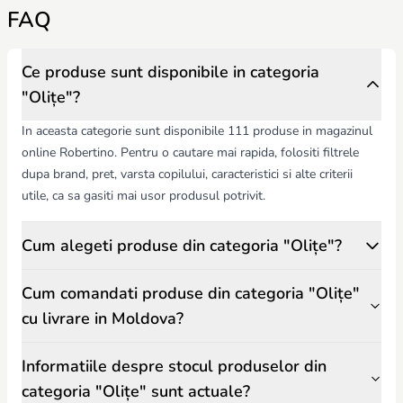
FAQ
optimă, compatibile cu diverse tipuri de baie.
Materiale de calitate – plastic rezistent, fără BPA și alte substanțe
nocive, ușor de igienizat.
Recomandări pentru părinți:
Ce produse sunt disponibile in categoria
Alegerea în funcție de vârsta și mărimea copilului.
"Olițe"?
Asigurarea stabilității pe suprafețe plane.
Curățarea regulată pentru prevenirea bacteriilor și mirosurilor
In aceasta categorie sunt disponibile 111 produse in magazinul
neplăcute.
online Robertino. Pentru o cautare mai rapida, folositi filtrele
Olițele Robertino.md oferă părinților un instrument sigur și practic
dupa brand, pret, varsta copilului, caracteristici si alte criterii
pentru a învăța copilul independența și igiena personală,
transformând procesul într-o experiență plăcută și fără stres.
utile, ca sa gasiti mai usor produsul potrivit.
Cum alegeti produse din categoria "Olițe"?
Cum comandati produse din categoria "Olițe"
cu livrare in Moldova?
Informatiile despre stocul produselor din
categoria "Olițe" sunt actuale?