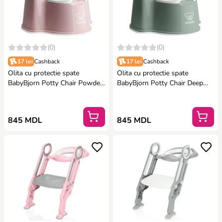
(0)
(0)
17 lei
Cashback
17 lei
Cashback
Olita cu protectie spate
Olita cu protectie spate
BabyBjorn Potty Chair Powder
BabyBjorn Potty Chair Deep
Pink
Green
845 MDL
845 MDL