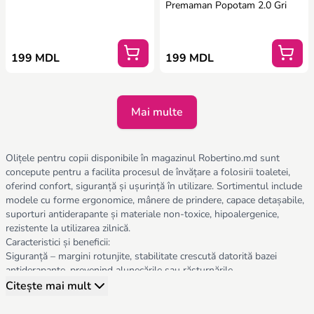
Premaman Popotam 2.0 Gri
199 MDL
199 MDL
Mai multe
Olițele pentru copii disponibile în magazinul Robertino.md sunt
concepute pentru a facilita procesul de învățare a folosirii toaletei,
oferind confort, siguranță și ușurință în utilizare. Sortimentul include
modele cu forme ergonomice, mânere de prindere, capace detașabile,
suporturi antiderapante și materiale non-toxice, hipoalergenice,
rezistente la utilizarea zilnică.
Caracteristici și beneficii:
Siguranță – margini rotunjite, stabilitate crescută datorită bazei
antiderapante, prevenind alunecările sau răsturnările.
Confort – forme adaptate pentru poziția naturală a copilului, scaune
Citește mai mult
moi sau cu suport ergonomic.
Funcționalitate – ușor de curățat, capace detașabile pentru igienă