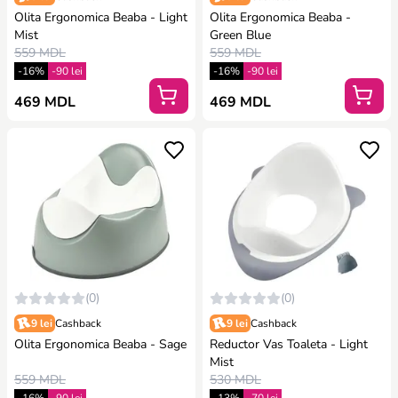
Olita Ergonomica Beaba - Light
Olita Ergonomica Beaba -
Mist
Green Blue
559 MDL
559 MDL
-16%
-90 lei
-16%
-90 lei
469 MDL
469 MDL
(0)
(0)
9 lei
Cashback
9 lei
Cashback
Olita Ergonomica Beaba - Sage
Reductor Vas Toaleta - Light
Mist
559 MDL
530 MDL