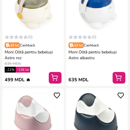
(0)
(0)
10 lei
Cashback
13 lei
Cashback
Moni Olită pentru bebeluși
Moni Olită pentru bebeluși
Astro roz
Astro albastru
635 MDL
-21%
-136 lei
499 MDL 🔥
635 MDL