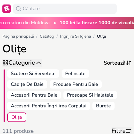
•
reatori din Moldova
100 lei la fiecare 1000 de vizualizări
Pagina principală
/
Catalog
/
Îngrijire Si Igiena
/
Olițe
Olițe
Categorie
Scutece Si Servetele
Pelincute
Cădițe De Baie
Produse Pentru Baie
Accesorii Pentru Baie
Prosoape Si Halatele
Accesorii Pentru Îngrijirea Corpului
Burete
Olițe
Filtre
111 produse