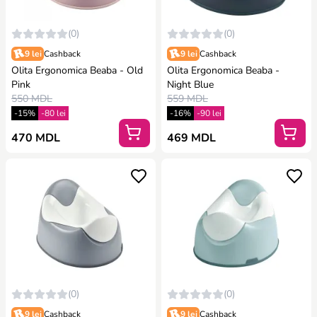
(0)
(0)
9 lei
Cashback
9 lei
Cashback
Olita Ergonomica Beaba - Old
Olita Ergonomica Beaba -
Pink
Night Blue
550 MDL
559 MDL
-15%
-80 lei
-16%
-90 lei
470 MDL
469 MDL
(0)
(0)
9 lei
Cashback
9 lei
Cashback