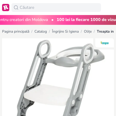
•
ru creatori din Moldova
100 lei la fiecare 1000 de vizuali
Pagina principală
/
Catalog
/
Îngrijire Si Igiena
/
Olițe
/