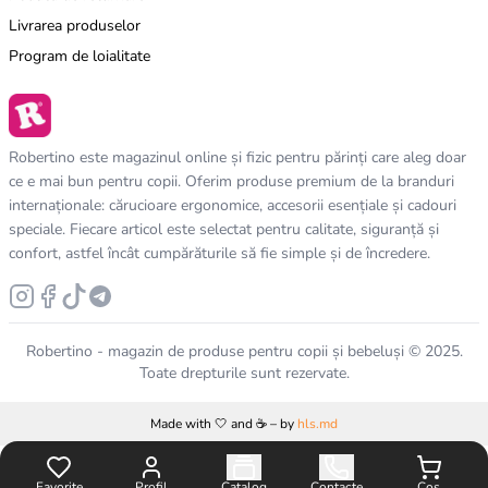
Livrarea produselor
Program de loialitate
Robertino este magazinul online și fizic pentru părinți care aleg doar
ce e mai bun pentru copii. Oferim produse premium de la branduri
internaționale: cărucioare ergonomice, accesorii esențiale și cadouri
speciale. Fiecare articol este selectat pentru calitate, siguranță și
confort, astfel încât cumpărăturile să fie simple și de încredere.
Robertino - magazin de produse pentru copii și bebeluși © 2025.
Toate drepturile sunt rezervate.
Made with 🤍 and ☕️ – by
hls.md
Favorite
Profil
Catalog
Contacte
Coș