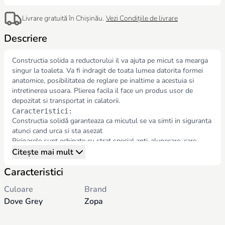
Livrare gratuită în Chișinău.
Vezi Condițiile de livrare
Descriere
Constructia solida a reductorului il va ajuta pe micut sa mearga
singur la toaleta. Va fi indragit de toata lumea datorita formei
anatomice, posibilitatea de reglare pe inaltime a acestuia si
intretinerea usoara. Plierea facila il face un produs usor de
depozitat si transportat in calatorii.
Caracteristici:
Constructia solidă garanteaza ca micutul se va simti in siguranta
atunci cand urca si sta asezat
Picioarele sunt echipate cu strat special anti-alunecare, care
ofera o senzatie de stabilitate si sprijin
Citește mai mult
Reductorul este moale si confortabil si poate fi instalat pe orice
Caracteristici
tip de toaleta
Inaltime reglabila in functie de toaleta
Culoare
Brand
Forma anatomica a scaunului ofera siguranta si stabilitate
Dove Grey
Zopa
Intretinere si depozitare usoara