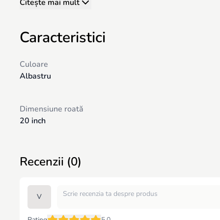
Citește mai mult
Caracteristici
Culoare
Albastru
Dimensiune roată
20 inch
Recenzii (0)
V
Rating
5.0