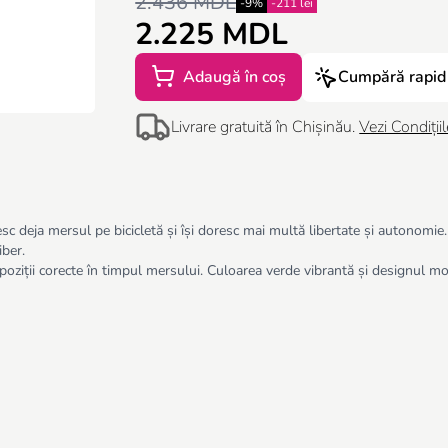
2.436 MDL
-9%
-211 lei
2.225 MDL
Adaugă în coș
Cumpără rapid
Livrare gratuită în Chișinău.
Vezi Condițiil
 deja mersul pe bicicletă și își doresc mai multă libertate și autonomie. C
iber.
ziții corecte în timpul mersului. Culoarea verde vibrantă și designul mode