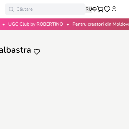
RU
•
•
C Club by ROBERTINO
Pentru creatori din Moldova
1
’albastra