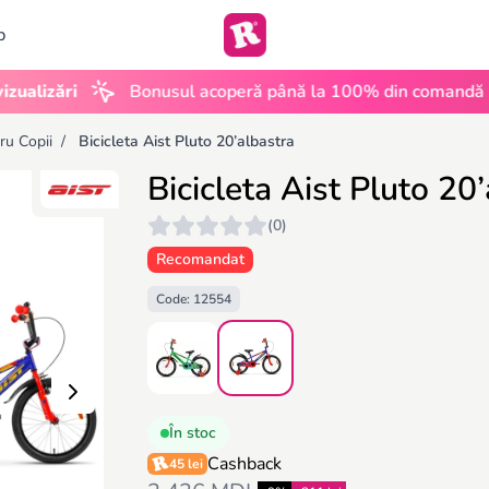
b
•
ări
Bonusul acoperă până la 100% din comandă
UG
tru Copii
/
Bicicleta Aist Pluto 20’albastra
Bicicleta Aist Pluto 20
(0)
Recomandat
Code: 12554
În stoc
Cashback
45 lei