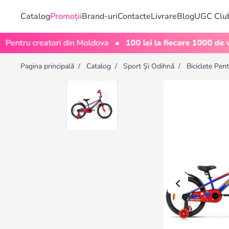
Catalog
Promoții
Brand-uri
Contacte
Livrare
Blog
UGC Clu
•
u creatori din Moldova
100 lei la fiecare 1000 de vizualiz
Pagina principală
/
Catalog
/
Sport Și Odihnă
/
Biciclete Pen