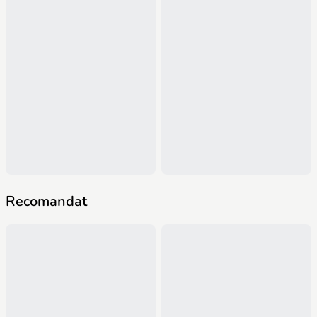
Roțile sale mari, din gel, fără întreținere, oferă o aderență
excelentă și o deplasare lină pe trotuare, pavaje și aleile
parcurilor. Manevrabilitatea confortabilă a căruciorului este
asigurată și de sistemul său modern de suspensie.
Recomandat