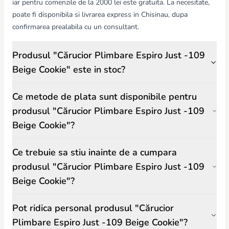
iar pentru comenzile de la 2000 lei este gratuita. La necesitate,
poate fi disponibila si livrarea express in Chisinau, dupa
confirmarea prealabila cu un consultant.
Siguranța copilului în espiro just este garantată de centura în
cinci puncte cu închidere magnetică. Dacă este fixată corect,
Produsul "Cărucior Plimbare Espiro Just -109
copilul nu va putea ieși din cărucior. În plus, pentru un mediu
confortabil și sănătos, căruciorul este echipat cu un sistem
Beige Cookie" este in stoc?
modern de ventilație, incluzând un panou panoramic pe spătar și
un mic vizor în copertină, ideal pentru a-l supraveghea pe cel mic
Ce metode de plata sunt disponibile pentru
în timpul plimbărilor.
produsul "Cărucior Plimbare Espiro Just -109
Beige Cookie"?
Ce trebuie sa stiu inainte de a cumpara
produsul "Cărucior Plimbare Espiro Just -109
Beige Cookie"?
Pot ridica personal produsul "Cărucior
Plimbare Espiro Just -109 Beige Cookie"?