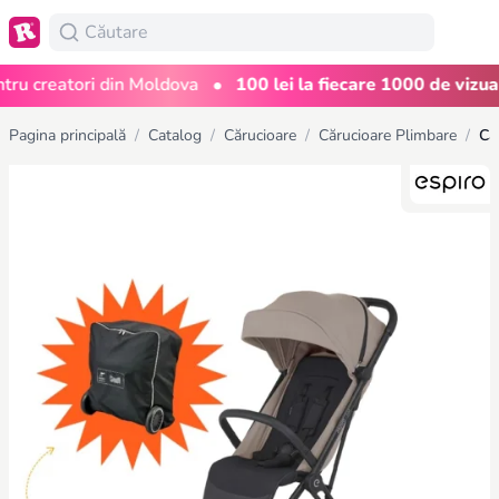
•
 creatori din Moldova
100 lei la fiecare 1000 de vizualiză
Pagina principală
/
Catalog
/
Cărucioare
/
Cărucioare Plimbare
/